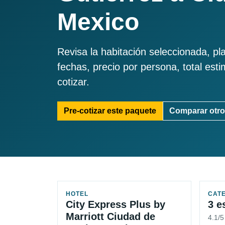
Mexico
Revisa la habitación seleccionada, pl
fechas, precio por persona, total est
cotizar.
Pre-cotizar este paquete
Comparar otro
HOTEL
CAT
City Express Plus by
3 e
Marriott Ciudad de
4.1/