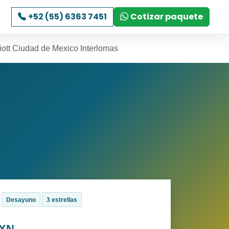
+52 (55) 6363 7451
Cotizar paquete
iott Ciudad de Mexico Interlomas
Desayuno
3 estrellas
MXN