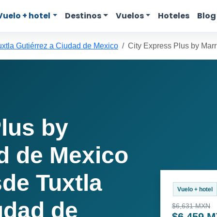
Vuelo + hotel
Destinos
Vuelos
Hoteles
Blog
uxtla Gutiérrez a Ciudad de Mexico
City Express Plus by Marr
lus by
ad de Mexico
de Tuxtla
Vuelo + hotel
udad de
$6,631 MXN
$6,459 