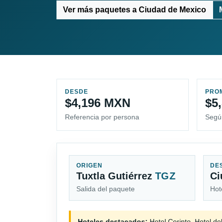
Ver más paquetes a Ciudad de Mexico
DESDE
PRO
$4,196 MXN
$5
Referencia por persona
Segú
ORIGEN
DE
Tuxtla Gutiérrez
TGZ
Ci
Salida del paquete
Hot
Hoteles destacados:
Hotel Corinto, Hotel del