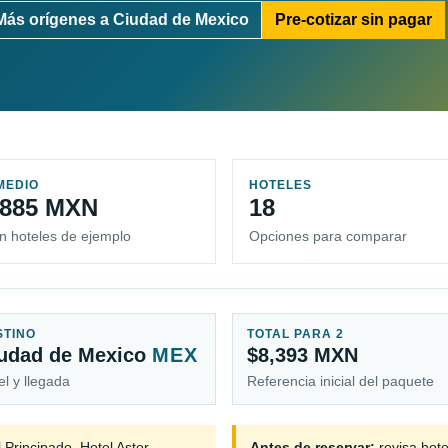
Más orígenes a Ciudad de Mexico
Pre-cotizar sin pagar
MEDIO
HOTELES
,885 MXN
18
n hoteles de ejemplo
Opciones para comparar
STINO
TOTAL PARA 2
udad de Mexico
MEX
$8,393 MXN
el y llegada
Referencia inicial del paquete
 Principado, Hotel Astor.
Antes de reservar:
revisa hote