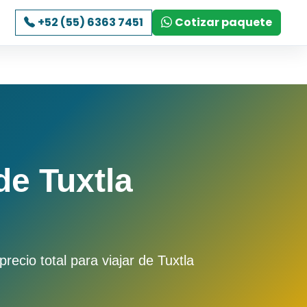
+52 (55) 6363 7451
Cotizar paquete
e Tuxtla
ecio total para viajar de Tuxtla