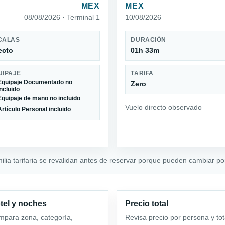
MEX
MEX
08/08/2026 · Terminal 1
10/08/2026
CALAS
DURACIÓN
ecto
01h 33m
UIPAJE
TARIFA
Equipaje Documentado no
Zero
incluido
Equipaje de mano no incluido
Vuelo directo observado
Artículo Personal incluido
milia tarifaria se revalidan antes de reservar porque pueden cambiar por
tel y noches
Precio total
para zona, categoría,
Revisa precio por persona y tot