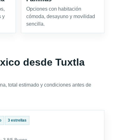
os,
Opciones con habitación
s y
cómoda, desayuno y movilidad
sencilla.
exico desde Tuxtla
na, total estimado y condiciones antes de
o
3 estrellas
 · 3.8/5 Bueno