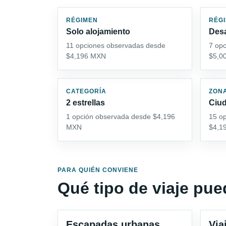
RÉGIMEN
RÉG
Solo alojamiento
Des
11 opciones observadas desde
7 op
$4,196 MXN
$5,0
CATEGORÍA
ZON
2 estrellas
Ciud
1 opción observada desde $4,196
15 o
MXN
$4,1
PARA QUIÉN CONVIENE
Qué tipo de viaje pu
Escapadas urbanas
Via