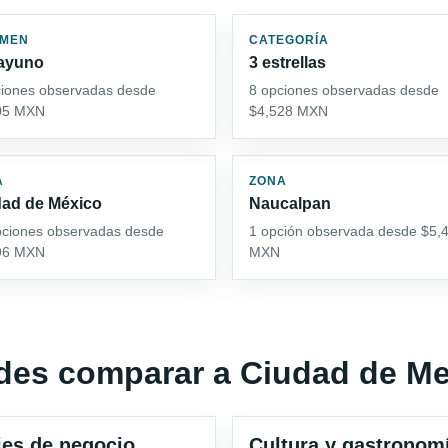
IMEN
CATEGORÍA
ayuno
3 estrellas
ciones observadas desde
8 opciones observadas desde
05 MXN
$4,528 MXN
A
ZONA
ad de México
Naucalpan
pciones observadas desde
1 opción observada desde $5,
96 MXN
MXN
edes comparar a Ciudad de M
jes de negocio
Cultura y gastronom