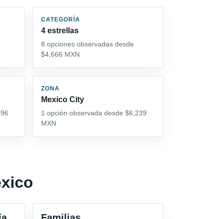
CATEGORÍA
4 estrellas
8 opciones observadas desde
$4,666 MXN
ZONA
Mexico City
496
1 opción observada desde $6,239
MXN
exico
ía
Familias