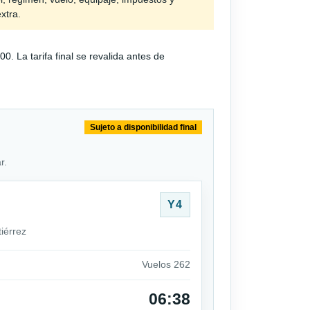
extra.
 La tarifa final se revalida antes de
Sujeto a disponibilidad final
r.
Y4
iérrez
Vuelos 262
06:38