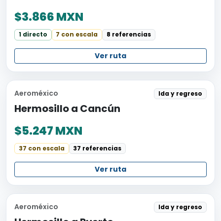
$3.866 MXN
1 directo
7 con escala
8 referencias
Ver ruta
Aeroméxico
Ida y regreso
Hermosillo a Cancún
$5.247 MXN
37 con escala
37 referencias
Ver ruta
Aeroméxico
Ida y regreso