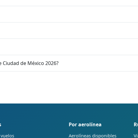
e Ciudad de México 2026?
s
Por aerolínea
R
 vuelos
Aerolíneas disponibles
Vi