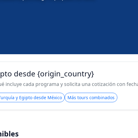
gipto desde {origin_country}
 incluye cada programa y solicita una cotización con fecha 
 Turquía y Egipto desde México
Más tours combinados
ibles