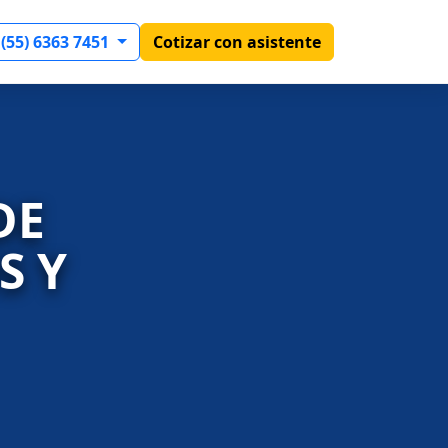
 (55) 6363 7451
Cotizar con asistente
DE
S Y