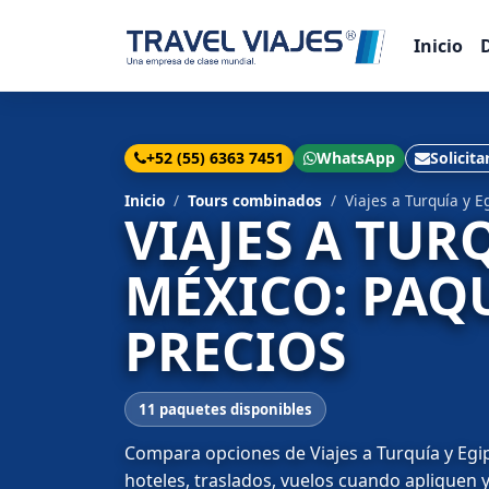
Inicio
+52 (55) 6363 7451
WhatsApp
Solicita
Inicio
Tours combinados
Viajes a Turquía y 
VIAJES A TUR
MÉXICO: PAQ
PRECIOS
11 paquetes disponibles
Compara opciones de Viajes a Turquía y Egip
hoteles, traslados, vuelos cuando apliquen y