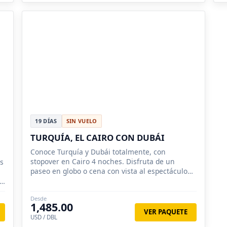
19 DÍAS
SIN VUELO
TURQUÍA, EL CAIRO CON DUBÁI
Conoce Turquía y Dubái totalmente, con
stopover en Cairo 4 noches. Disfruta de un
os
paseo en globo o cena con vista al espectáculo
de las fuentes en Dubai.
 y
Desde
1,485.00
VER PAQUETE
USD / DBL