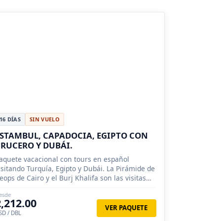
16 DÍAS
SIN VUELO
STAMBUL, CAPADOCIA, EGIPTO CON
RUCERO Y DUBÁI.
aquete vacacional con tours en español
isitando Turquía, Egipto y Dubái. La Pirámide de
eops de Cairo y el Burj Khalifa son las visitas
urísticas por excelecia.
esde
2,212.00
VER PAQUETE
SD / DBL