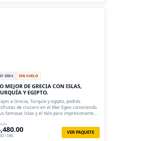
21 DÍAS
SIN VUELO
O MEJOR DE GRECIA CON ISLAS,
URQUÍA Y EGIPTO.
iajes a Grecia, Turquía y egipto, podrás
isfrutas de crucero en el Mar Egeo conociendo
us famosas Islas y el Nilo para impresionarte
on Abu Simbel.
esde
4,480.00
VER PAQUETE
SD / DBL