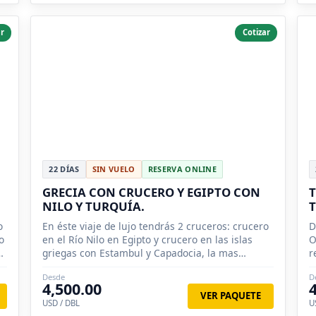
r
Cotizar
22 DÍAS
SIN VUELO
RESERVA ONLINE
GRECIA CON CRUCERO Y EGIPTO CON
T
NILO Y TURQUÍA.
o
En éste viaje de lujo tendrás 2 cruceros: crucero
D
o
en el Río Nilo en Egipto y crucero en las islas
O
griegas con Estambul y Capadocia, la mas
r
romántica aventura.
d
Desde
D
4,500.00
VER PAQUETE
USD / DBL
U