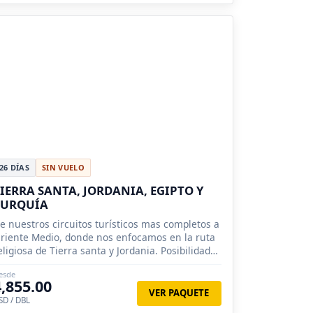
26 DÍAS
SIN VUELO
IERRA SANTA, JORDANIA, EGIPTO Y
TURQUÍA
e nuestros circuitos turísticos mas completos a
riente Medio, donde nos enfocamos en la ruta
eligiosa de Tierra santa y Jordania. Posibilidad
e conocer y nadar en Mar Muerto.
esde
4,855.00
VER PAQUETE
SD / DBL