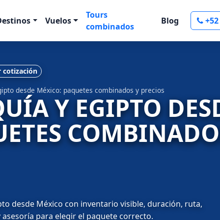
Tours
Destinos
Vuelos
Blog
+52
combinados
r cotización
Egipto desde México: paquetes combinados y precios
QUÍA Y EGIPTO DES
UETES COMBINADO
to desde México con inventario visible, duración, ruta,
 asesoría para elegir el paquete correcto.