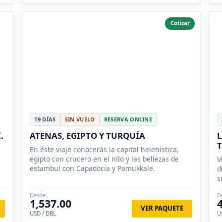
Cotizar
19 DÍAS
SIN VUELO
RESERVA ONLINE
.
ATENAS, EGIPTO Y TURQUÍA
L
T
En éste viaje conocerás la capital helenística,
i
egipto con crucero en el nilo y las bellezas de
V
estambul con Capadocia y Pamukkale.
d
s
c
Desde
D
1,537.00
VER PAQUETE
USD / DBL
U