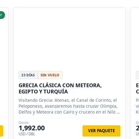
r
23 DÍAS
SIN VUELO
GRECIA CLÁSICA CON METEORA,
E
EGIPTO Y TURQUÍA
C
Visitando Grecia: Atenas, el Canal de Corinto, el
P
Peloponeso, avanzaremos hasta cruzar Olimpia,
v
Delfos y Meteora con Cairo y crucero en el Nilo y
K
el Clásico de Turquia.
t
Desde
D
1,992.00
VER PAQUETE
USD / DBL
U