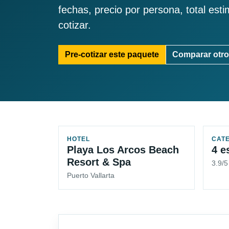
fechas, precio por persona, total est
cotizar.
Pre-cotizar este paquete
Comparar otro
HOTEL
CAT
Playa Los Arcos Beach
4 e
Resort & Spa
3.9/
Puerto Vallarta