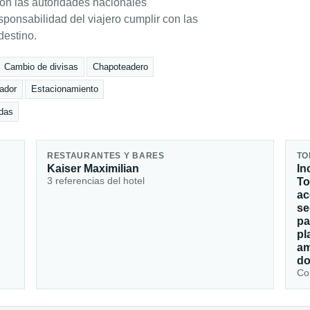
con las autoridades nacionales
ponsabilidad del viajero cumplir con las
destino.
Cambio de divisas
Chapoteadero
ador
Estacionamiento
adas
RESTAURANTES Y BARES
TO
Kaiser Maximilian
In
3 referencias del hotel
To
ac
se
pa
pl
am
do
Con