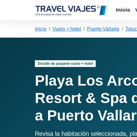
Inicio
Inicio
Vuelo + hotel
Puerto Vallarta
Toluc
Detalle de paquete vuelo + hotel
Playa Los Arc
Resort & Spa 
a Puerto Vallar
Revisa la habitación seleccionada, pl