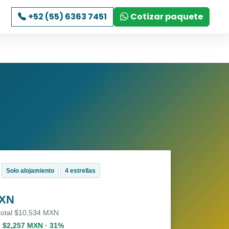
+52 (55) 6363 7451
Cotizar paquete
Solo alojamiento
4 estrellas
MXN
 total $10,534 MXN
. $2,257 MXN · 31%