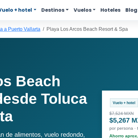
Vuelo + hotel
Destinos
Vuelos
Hoteles
Blog
a a Puerto Vallarta
Playa Los Arcos Beach Resort & Spa
os Beach
desde Toluca
Vuelo + hotel
ta
$7,524 MXN
$5,267 
por persona ·
an de alimentos, vuelo redondo,
Ahorro aprox