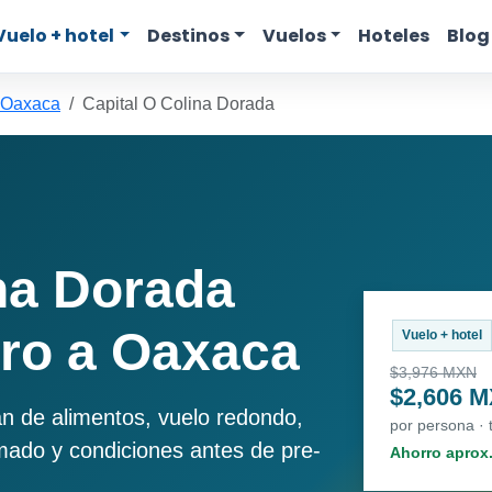
Vuelo + hotel
Destinos
Vuelos
Hoteles
Blog
 Oaxaca
Capital O Colina Dorada
na Dorada
ro a Oaxaca
Vuelo + hotel
$3,976 MXN
$2,606 
an de alimentos, vuelo redondo,
por persona ·
imado y condiciones antes de pre-
Ahorro aprox