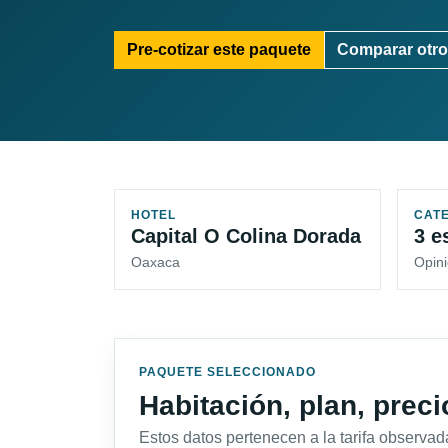
Pre-cotizar este paquete
Comparar otro
HOTEL
CAT
Capital O Colina Dorada
3 e
Oaxaca
Opini
PAQUETE SELECCIONADO
Habitación, plan, prec
Estos datos pertenecen a la tarifa observada