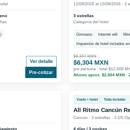
hotel
12/08/2026 al 15/08/2026 · 2 a
ueno
3 estrellas
eñas
Categoría del hotel
)
Gimnasio
Internet wifi
Min
Impuestos de hotel incluidos en
$8,307 MXN
Ver detalle
$6,304 MXN
por persona · total $12,608 M
Pre-cotizar
Ahorro aprox. $2,004 MXN ·
Vuelo + hotel
Todo incluido
All Ritmo Cancún Re
Cancún · 3 estrellas · 3.2/5 Op
ojamiento
4 días / 3 noches