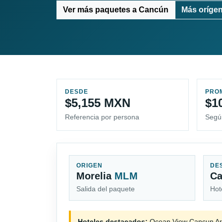
Ver más paquetes a Cancún
Más oríge
DESDE
PRO
$5,155 MXN
$1
Referencia por persona
Segú
ORIGEN
DE
Morelia
MLM
C
Salida del paquete
Hot
Hoteles destacados:
Ocean View Cancun Ar