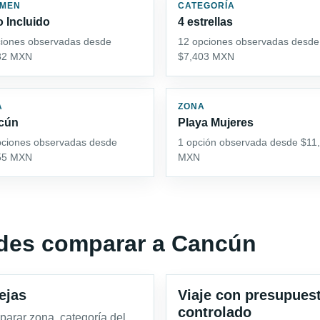
IMEN
CATEGORÍA
 Incluido
4 estrellas
ciones observadas desde
12 opciones observadas desde
82 MXN
$7,403 MXN
A
ZONA
cún
Playa Mujeres
pciones observadas desde
1 opción observada desde $11
55 MXN
MXN
edes comparar a Cancún
ejas
Viaje con presupues
controlado
arar zona, categoría del