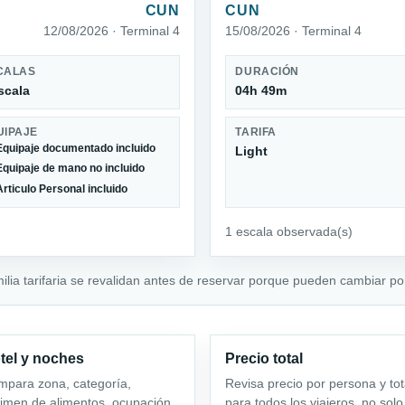
CUN
CUN
12/08/2026 · Terminal 4
15/08/2026 · Terminal 4
CALAS
DURACIÓN
scala
04h 49m
UIPAJE
TARIFA
Equipaje documentado incluido
Light
Equipaje de mano no incluido
Articulo Personal incluido
1 escala observada(s)
milia tarifaria se revalidan antes de reservar porque pueden cambiar por
tel y noches
Precio total
para zona, categoría,
Revisa precio por persona y tot
imen de alimentos, ocupación
para todos los viajeros, no solo