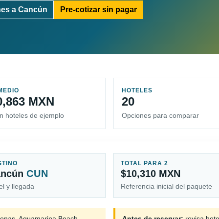
nes a Cancún
Pre-cotizar sin pagar
MEDIO
HOTELES
0,863 MXN
20
n hoteles de ejemplo
Opciones para comparar
STINO
TOTAL PARA 2
ancún
CUN
$10,310 MXN
el y llegada
Referencia inicial del paquete
enas, Aquamarina Beach,
Antes de reservar:
revisa hote