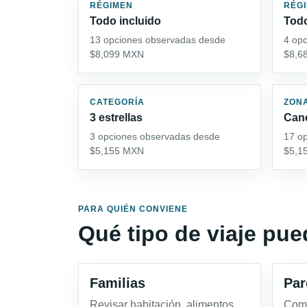
RÉGIMEN
RÉG
Todo incluido
Todo
13 opciones observadas desde
4 op
$8,099 MXN
$8,6
CATEGORÍA
ZON
3 estrellas
Can
3 opciones observadas desde
17 o
$5,155 MXN
$5,1
PARA QUIÉN CONVIENE
Qué tipo de viaje pu
Familias
Par
Revisar habitación, alimentos,
Comp