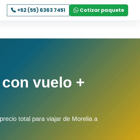
+52 (55) 6363 7451
Cotizar paquete
 con vuelo +
ecio total para viajar de Morelia a