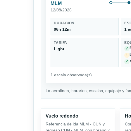
MLM
12/08/2026
DURACIÓN
ES
06h 12m
1 e
TARIFA
EQ
Light
✓
!
✓
1 escala observada(s)
La aerolínea, horarios, escalas, equipaje y fa
Vuelo redondo
Ho
Referencia de ida MLM - CUN y
Com
regreso CUN - MLM, con horario y
rég