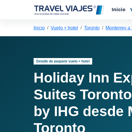
Inicio
Inicio
Vuelo + hotel
Toronto
Monterrey a 
Detalle de paquete vuelo + hotel
Holiday Inn E
Suites Toronto
by IHG desde 
Toronto