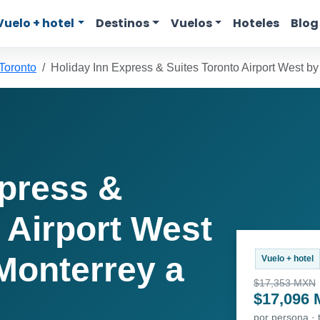
Vuelo + hotel
Destinos
Vuelos
Hoteles
Blog
Toronto
Holiday Inn Express & Suites Toronto Airport West b
xpress &
 Airport West
Monterrey a
Vuelo + hotel
$17,353 MXN
$17,096
por persona ·