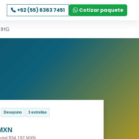
+52 (55) 6363 7451
Cotizar paquete
y IHG
Desayuno
3 estrellas
 MXN
 total $34,192 MXN