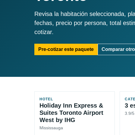
Revisa la habitación seleccionada, pl
fechas, precio por persona, total est
cotizar.
Pre-cotizar este paquete
Comparar otro
HOTEL
CAT
Holiday Inn Express &
3 e
Suites Toronto Airport
3.9/
West by IHG
Mississauga