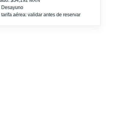
imado: $34,192 MXN
l: Desayuno
tarifa aérea: validar antes de reservar