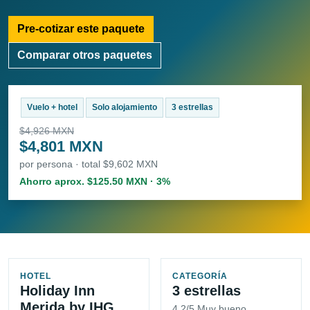
Pre-cotizar este paquete
Comparar otros paquetes
Vuelo + hotel
Solo alojamiento
3 estrellas
$4,926 MXN
$4,801 MXN
por persona · total $9,602 MXN
Ahorro aprox. $125.50 MXN · 3%
HOTEL
CATEGORÍA
Holiday Inn
3 estrellas
Merida by IHG
4.2/5 Muy bueno