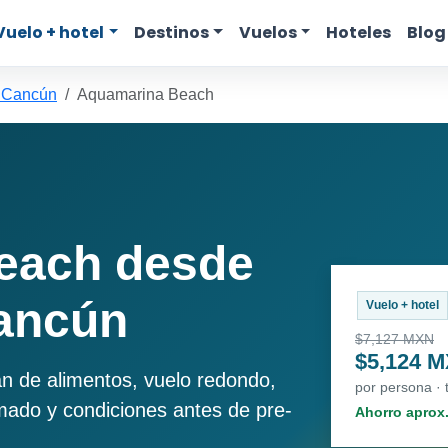
Vuelo + hotel
Destinos
Vuelos
Hoteles
Blog
a Cancún
Aquamarina Beach
each desde
ancún
Vuelo + hotel
$7,127 MXN
$5,124 
an de alimentos, vuelo redondo,
por persona ·
imado y condiciones antes de pre-
Ahorro aprox