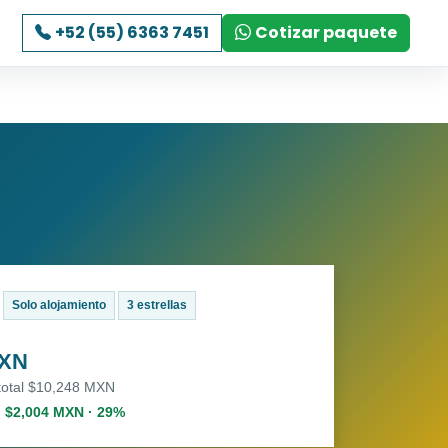
+52 (55) 6363 7451
Cotizar paquete
Solo alojamiento
3 estrellas
MXN
 total $10,248 MXN
. $2,004 MXN · 29%