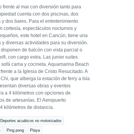
frente al mar con diversión tanto para
opiedad cuenta con dos piscinas, dos
a y dos bares. Para el entretenimiento
n cortesía, espectáculos nocturnos y
pequeños, este hotel en Cancún, tiene una
s y diversas actividades para su diversión.
s disponen de balcón con vista parcial o
wifi, con cargo extra. Las junior suites
 sofá cama y cocineta. Aquamarina Beach
rente a la Iglesia de Cristo Resucitado. A
hi, que alberga la estación de ferry a Isla
resentan diversas obras y eventos
tra a 4 kilómetros con opciones de
os de artesanías. El Aeropuerto
4 kilómetros de distancia.
Deportes acuáticos no motorizados
o
Ping pong
Playa