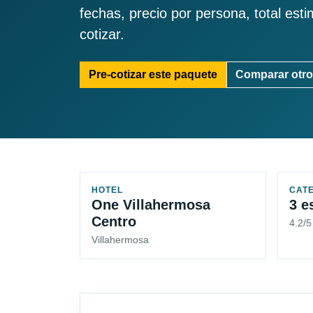
fechas, precio por persona, total est
cotizar.
Pre-cotizar este paquete
Comparar otro
HOTEL
CAT
One Villahermosa
3 e
Centro
4.2/
Villahermosa