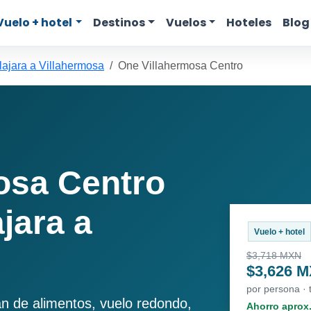
Vuelo + hotel
Destinos
Vuelos
Hoteles
Blog
ajara a Villahermosa
One Villahermosa Centro
osa Centro
jara a
Vuelo + hotel
$3,718 MXN
$3,626 
por persona ·
an de alimentos, vuelo redondo,
Ahorro aprox