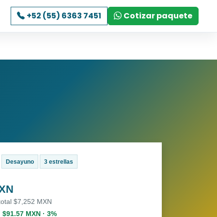
+52 (55) 6363 7451
Cotizar paquete
Desayuno
3 estrellas
MXN
 total $7,252 MXN
. $91.57 MXN · 3%