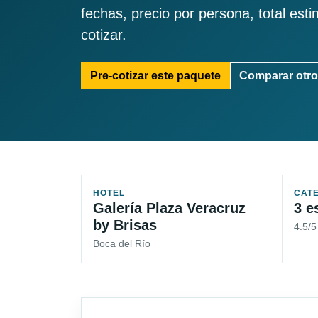
fechas, precio por persona, total est
cotizar.
Pre-cotizar este paquete
Comparar otro
HOTEL
CAT
Galería Plaza Veracruz
3 e
by Brisas
4.5/5
Boca del Río