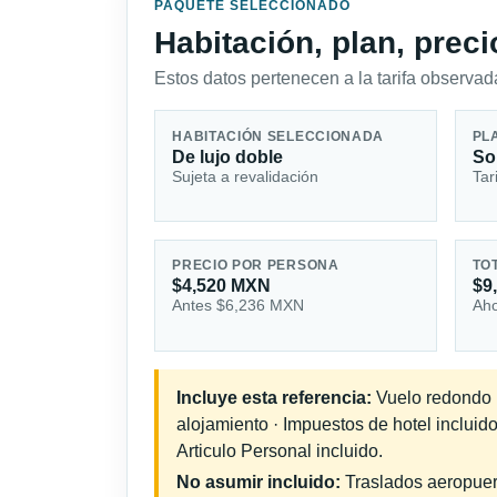
PAQUETE SELECCIONADO
Habitación, plan, prec
Estos datos pertenecen a la tarifa observada
HABITACIÓN SELECCIONADA
PL
De lujo doble
So
Sujeta a revalidación
Tar
PRECIO POR PERSONA
TO
$4,520 MXN
$9
Antes $6,236 MXN
Aho
Incluye esta referencia:
Vuelo redondo in
alojamiento · Impuestos de hotel incluid
Articulo Personal incluido.
No asumir incluido:
Traslados aeropuerto