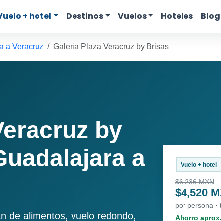
Vuelo + hotel
Destinos
Vuelos
Hoteles
Blog
a a Veracruz
Galería Plaza Veracruz by Brisas
Veracruz by
Guadalajara a
Vuelo + hotel
$6,236 MXN
$4,520 
por persona ·
an de alimentos, vuelo redondo,
Ahorro aprox