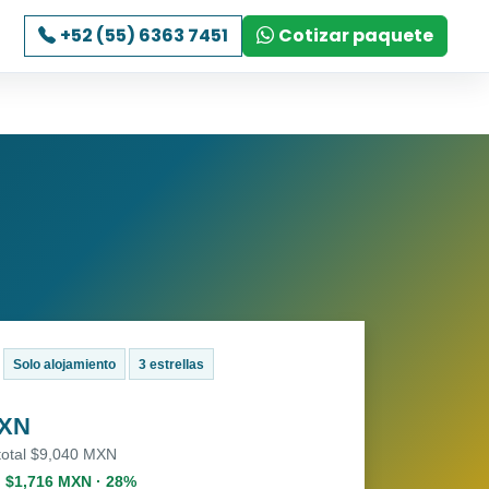
+52 (55) 6363 7451
Cotizar paquete
Solo alojamiento
3 estrellas
MXN
 total $9,040 MXN
. $1,716 MXN · 28%