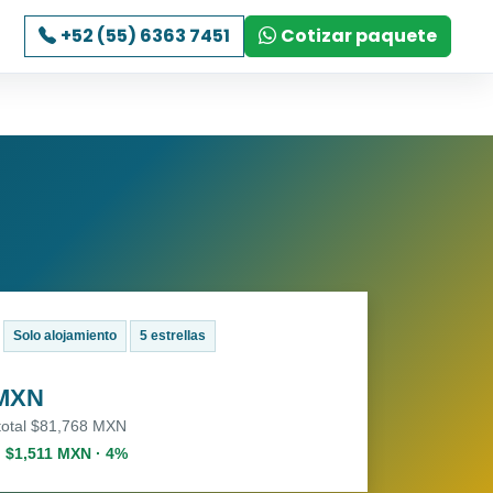
+52 (55) 6363 7451
Cotizar paquete
Solo alojamiento
5 estrellas
 MXN
 total $81,768 MXN
. $1,511 MXN · 4%