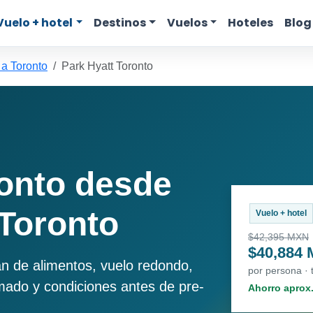
Vuelo + hotel
Destinos
Vuelos
Hoteles
Blog
 a Toronto
Park Hyatt Toronto
ronto desde
 Toronto
Vuelo + hotel
$42,395 MXN
$40,884
an de alimentos, vuelo redondo,
por persona ·
imado y condiciones antes de pre-
Ahorro aprox