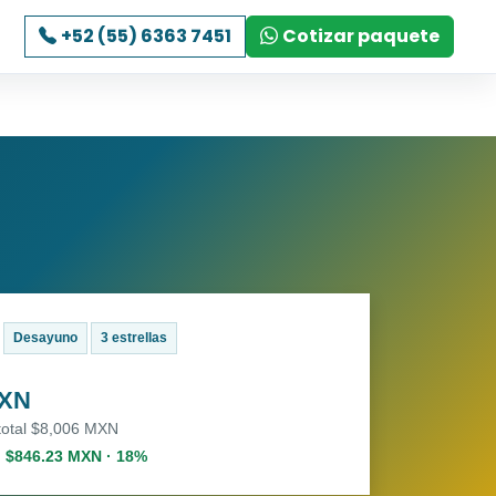
+52 (55) 6363 7451
Cotizar paquete
Desayuno
3 estrellas
MXN
 total $8,006 MXN
. $846.23 MXN · 18%