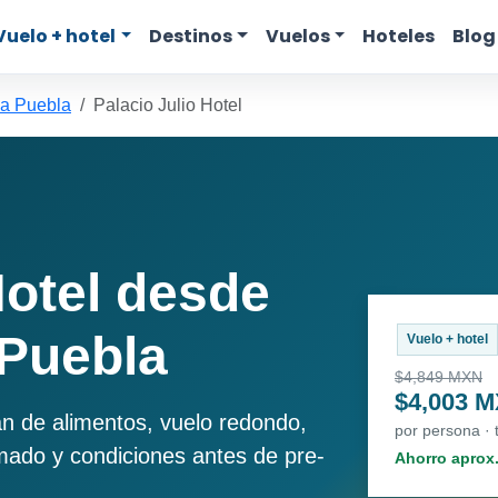
Vuelo + hotel
Destinos
Vuelos
Hoteles
Blog
 a Puebla
Palacio Julio Hotel
Hotel desde
 Puebla
Vuelo + hotel
$4,849 MXN
$4,003 
an de alimentos, vuelo redondo,
por persona ·
imado y condiciones antes de pre-
Ahorro aprox