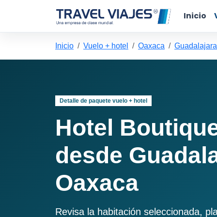
Inicio
Inicio
Vuelo + hotel
Oaxaca
Guadalajara
Detalle de paquete vuelo + hotel
Hotel Boutiqu
desde Guadala
Oaxaca
Revisa la habitación seleccionada, pl