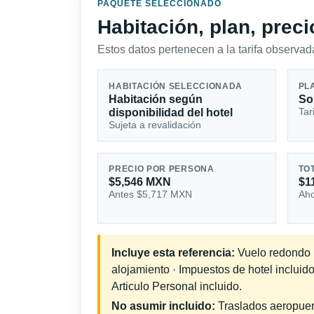
PAQUETE SELECCIONADO
Habitación, plan, prec
Estos datos pertenecen a la tarifa observada
HABITACIÓN SELECCIONADA
PL
Habitación según
So
Tar
disponibilidad del hotel
Sujeta a revalidación
PRECIO POR PERSONA
TO
$5,546 MXN
$1
Antes $5,717 MXN
Aho
Incluye esta referencia:
Vuelo redondo in
alojamiento · Impuestos de hotel incluid
Articulo Personal incluido.
No asumir incluido:
Traslados aeropuerto