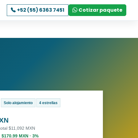
+52 (55) 6363 7451
Cotizar paquete
Solo alojamiento
4 estrellas
MXN
 total $11,092 MXN
. $170.99 MXN · 3%