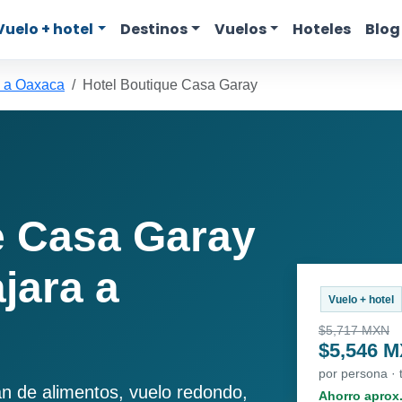
Vuelo + hotel
Destinos
Vuelos
Hoteles
Blog
 a Oaxaca
Hotel Boutique Casa Garay
e Casa Garay
jara a
Vuelo + hotel
$5,717 MXN
$5,546 
por persona ·
an de alimentos, vuelo redondo,
Ahorro aprox