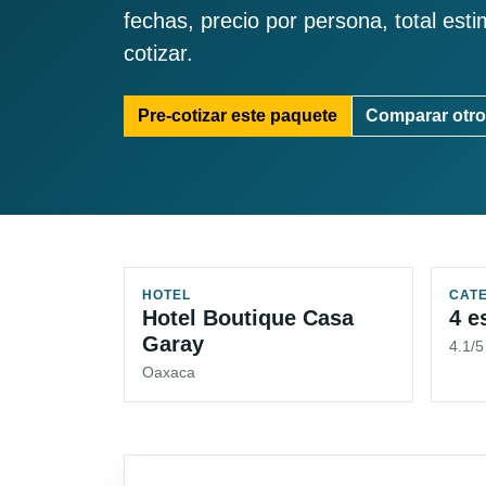
fechas, precio por persona, total est
cotizar.
Pre-cotizar este paquete
Comparar otro
HOTEL
CAT
Hotel Boutique Casa
4 e
Garay
4.1/
Oaxaca