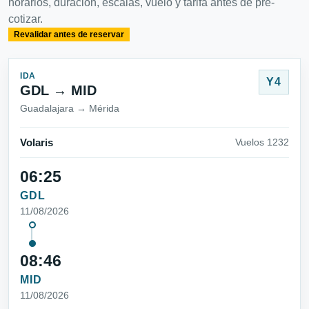
horarios, duración, escalas, vuelo y tarifa antes de pre-
cotizar.
Revalidar antes de reservar
IDA
Y4
GDL → MID
Guadalajara → Mérida
Volaris
Vuelos 1232
06:25
GDL
11/08/2026
08:46
MID
11/08/2026