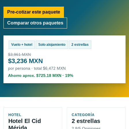
Pre-cotizar este paquete
Comparar otros paquetes
Vuelo + hotel
Solo alojamiento
2 estrellas
$3,961 MXN
$3,236 MXN
por persona · total $6,472 MXN
Ahorro aprox. $725.18 MXN · 19%
HOTEL
CATEGORÍA
Hotel El Cid
2 estrellas
Mérida
2.8/5 Opiniones