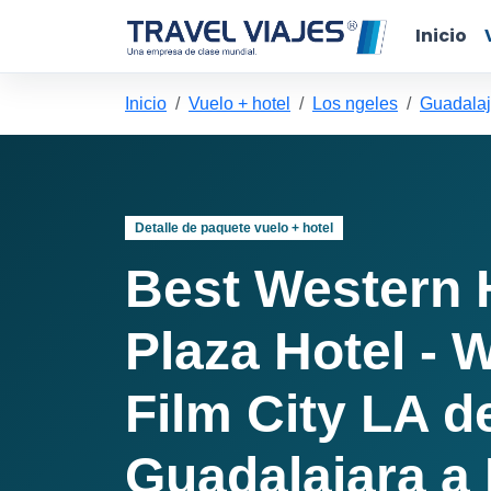
Inicio
Inicio
Vuelo + hotel
Los ngeles
Guadalaj
Detalle de paquete vuelo + hotel
Best Western 
Plaza Hotel - 
Film City LA d
Guadalajara a