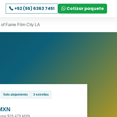
+52 (55) 6363 7451
Cotizar paquete
 of Fame Film City LA
Solo alojamiento
3 estrellas
 MXN
 total $28,479 MXN