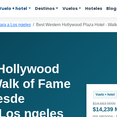
Vuelo + hotel
Destinos
Vuelos
Hoteles
Blog
ara a Los ngeles
Best Western Hollywood Plaza Hotel - Walk
Hollywood
Walk of Fame
esde
Vuelo + hotel
$14,663 MXN
$14,239
 Los ngeles
por persona ·