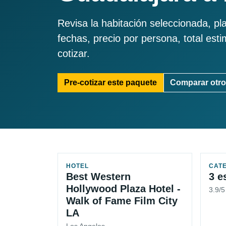
Revisa la habitación seleccionada, pl
fechas, precio por persona, total est
cotizar.
Pre-cotizar este paquete
Comparar otro
HOTEL
CAT
Best Western
3 e
Hollywood Plaza Hotel -
3.9/
Walk of Fame Film City
LA