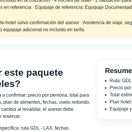
cluido en la cotización · 4 noches de hotel · 1 habitación para
dos en referencia · Equipaje de referencia: Equipaje Documenta
-hotel salvo confirmación del asesor · Asistencia de viaje, seg
equipaje adicional no incluido en tarifa.
Resume
r este paquete
Ruta: GDL
eles?
Precio po
Total est
a confirmar: precio por persona, total para
Plan hotel
, plan de alimentos, fechas, vuelo redondo,
Equipaje y 
o cambia al revalidar, el asesor debe
 reservar.
specífica: ruta GDL - LAX, fechas