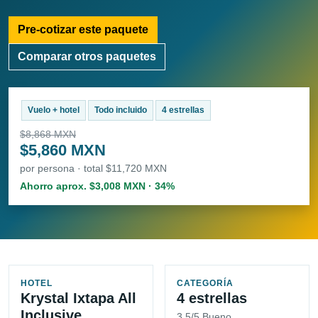
Pre-cotizar este paquete
Comparar otros paquetes
Vuelo + hotel
Todo incluido
4 estrellas
$8,868 MXN
$5,860 MXN
por persona · total $11,720 MXN
Ahorro aprox. $3,008 MXN · 34%
HOTEL
CATEGORÍA
Krystal Ixtapa All
4 estrellas
Inclusive
3.5/5 Bueno