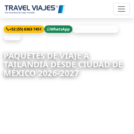
+52 (55) 6363 7451
WhatsApp
Solicitar cotización
Chat
Inicio
Viajes
Tailandia
PAQUETES DE VIAJE A
TAILANDIA DESDE CIUDAD DE
MÉXICO 2026-2027
21 paquetes disponibles