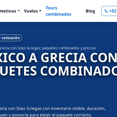
Tours
Destinos
Vuelos
Blog
+52
combinados
r cotización
Grecia con Islas Griegas: paquetes combinados y precios
XICO A GRECIA CON
QUETES COMBINADO
ia con Islas Griegas con inventario visible, duración,
quen y asesoría para elegir el paquete correcto.