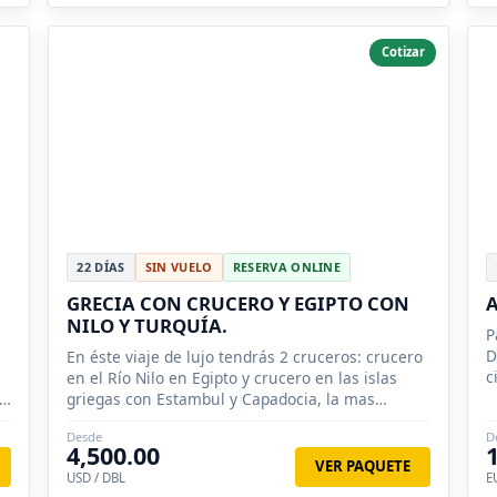
Cotizar
22 DÍAS
SIN VUELO
RESERVA ONLINE
GRECIA CON CRUCERO Y EGIPTO CON
NILO Y TURQUÍA.
P
D
En éste viaje de lujo tendrás 2 cruceros: crucero
c
en el Río Nilo en Egipto y crucero en las islas
c
griegas con Estambul y Capadocia, la mas
romántica aventura.
Desde
D
4,500.00
VER PAQUETE
USD / DBL
E