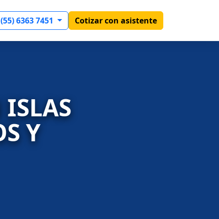
 (55) 6363 7451
Cotizar con asistente
 ISLAS
S Y