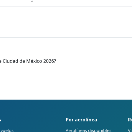
e Ciudad de México 2026?
s
Por aerolínea
R
 vuelos
Aerolíneas disponibles
Vi