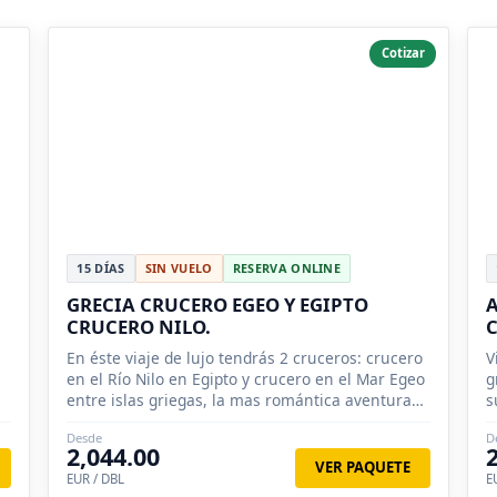
Cotizar
15 DÍAS
SIN VUELO
RESERVA ONLINE
GRECIA CRUCERO EGEO Y EGIPTO
A
CRUCERO NILO.
C
En éste viaje de lujo tendrás 2 cruceros: crucero
V
en el Río Nilo en Egipto y crucero en el Mar Egeo
g
entre islas griegas, la mas romántica aventura
s
greco-egipcia.
a
Desde
D
2,044.00
VER PAQUETE
EUR / DBL
E