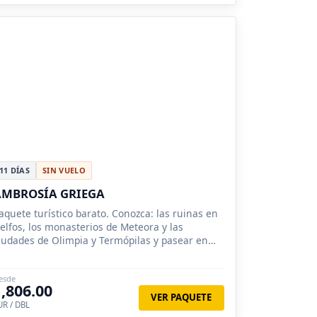
11 DÍAS
SIN VUELO
AMBROSÍA GRIEGA
aquete turístico barato. Conozca: las ruinas en
elfos, los monasterios de Meteora y las
iudades de Olimpia y Termópilas y pasear en
rucero de 4 días en el Mar Egeo.
esde
1,806.00
VER PAQUETE
UR / DBL