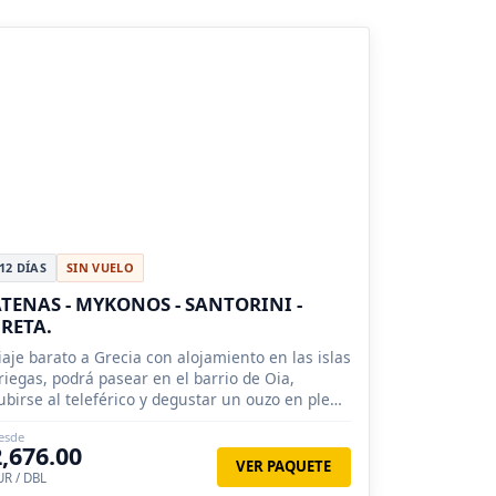
12 DÍAS
SIN VUELO
TENAS - MYKONOS - SANTORINI -
RETA.
iaje barato a Grecia con alojamiento en las islas
riegas, podrá pasear en el barrio de Oia,
ubirse al teleférico y degustar un ouzo en pleno
tardecer con vista al Mar Egeo.
esde
2,676.00
VER PAQUETE
UR / DBL