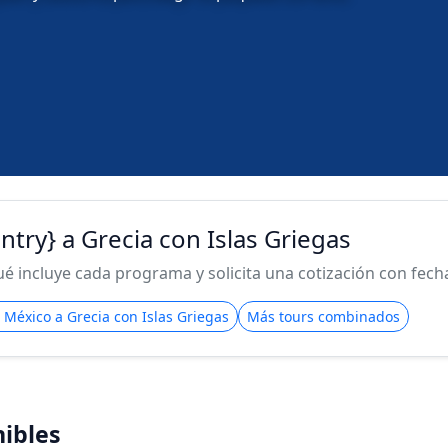
ntry} a Grecia con Islas Griegas
 incluye cada programa y solicita una cotización con fecha 
e México a Grecia con Islas Griegas
Más tours combinados
ibles